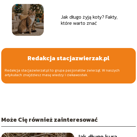
Jak długo żyją koty? Fakty,
które warto znać
Redakcja stacjazwierzak.pl
Redakcja stacjazwierzat.pl to grupa pasjonatów zwierząt. W naszych
artykułach znajdziesz masę wiedzy i ciekawostek.
Może Cię również zainteresować
Jak długo kura