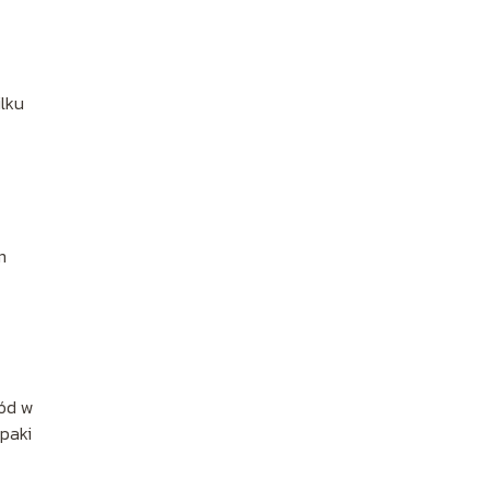
ilku
m
hód w
lpaki