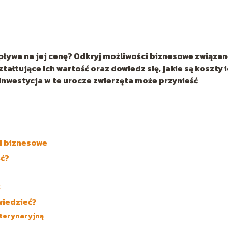
wpływa na jej cenę? Odkryj możliwości biznesowe związan
tałtujące ich wartość oraz dowiedz się, jakie są koszty 
 inwestycja w te urocze zwierzęta może przynieść
i biznesowe
ść?
k
wiedzieć?
eterynaryjną