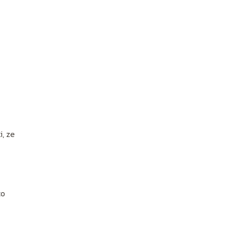
i, ze
co