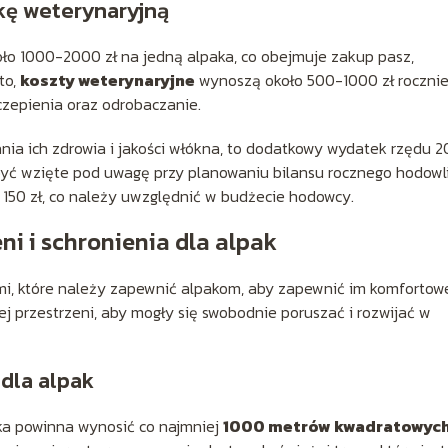
kę weterynaryjną
ło 1000-2000 zł na jedną alpaka, co obejmuje zakup pasz,
to,
koszty weterynaryjne
wynoszą około 500-1000 zł rocznie
czepienia oraz odrobaczanie.
ania ich zdrowia i jakości włókna, to dodatkowy wydatek rzędu 
być wzięte pod uwagę przy planowaniu bilansu rocznego hodowli
 150 zł, co należy uwzględnić w budżecie hodowcy.
i i schronienia dla alpak
mi, które należy zapewnić alpakom, aby zapewnić im komfortow
ej przestrzeni, aby mogły się swobodnie poruszać i rozwijać w
dla alpak
ka powinna wynosić co najmniej
1000 metrów kwadratowyc