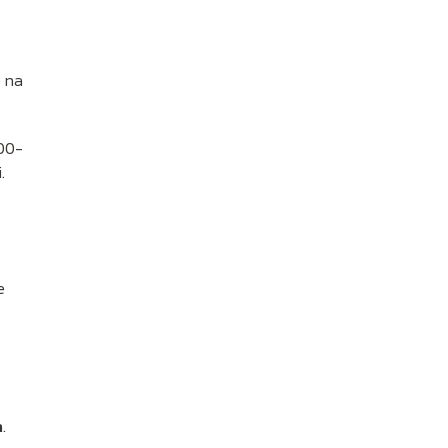
 na
200-
.
e
h
.