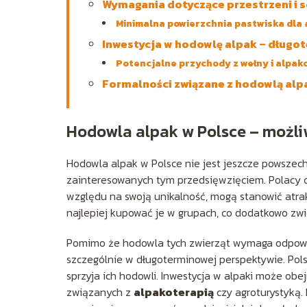
Wymagania dotyczące przestrzeni i s
Minimalna powierzchnia pastwiska dla 
Inwestycja w hodowlę alpak – długo
Potencjalne przychody z wełny i alpak
Formalności związane z hodowlą alp
Hodowla alpak w Polsce – możli
Hodowla alpak w Polsce nie jest jeszcze powszec
zainteresowanych tym przedsięwzięciem. Polacy co
względu na swoją unikalność, mogą stanowić atrak
najlepiej kupować je w grupach, co dodatkowo zw
Pomimo że hodowla tych zwierząt wymaga odpowie
szczególnie w długoterminowej perspektywie. Polsk
sprzyja ich hodowli. Inwestycja w alpaki może obe
związanych z
alpakoterapią
czy agroturystyką. 