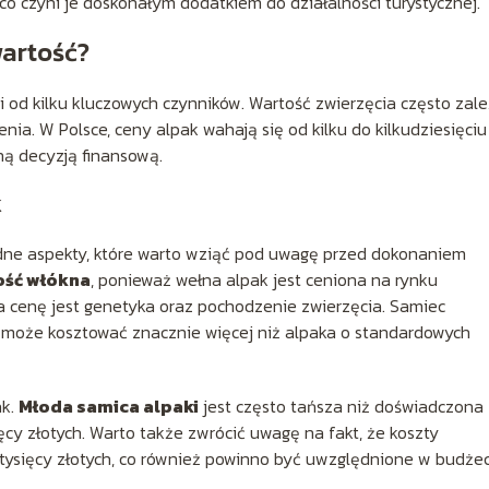
 co czyni je doskonałym dodatkiem do działalności turystycznej.
wartość?
 od kilku kluczowych czynników. Wartość zwierzęcia często zal
nia. W Polsce, ceny alpak wahają się od kilku do kilkudziesięciu
tną decyzją finansową.
k
dne aspekty, które warto wziąć pod uwagę przed dokonaniem
ość włókna
, ponieważ wełna alpak jest ceniona na rynku
cenę jest genetyka oraz pochodzenie zwierzęcia. Samiec
 może kosztować znacznie więcej niż alpaka o standardowych
ak.
Młoda samica alpaki
jest często tańsza niż doświadczona
ęcy złotych. Warto także zwrócić uwagę na fakt, że koszty
u tysięcy złotych, co również powinno być uwzględnione w budże