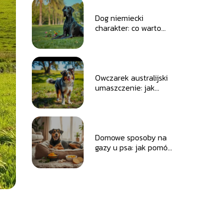
Dog niemiecki
charakter: co warto
wiedzieć o jego
usposobieniu?
Owczarek australijski
umaszczenie: jak
wygląda ten
wyjątkowy pies?
Domowe sposoby na
gazy u psa: jak pomóc
swojemu pupilowi?