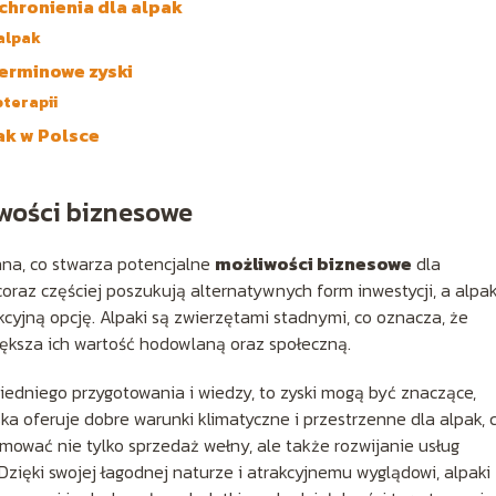
chronienia dla alpak
alpak
terminowe zyski
oterapii
ak w Polsce
wości biznesowe
hna, co stwarza potencjalne
możliwości biznesowe
dla
raz częściej poszukują alternatywnych form inwestycji, a alpak
cyjną opcję. Alpaki są zwierzętami stadnymi, co oznacza, że
iększa ich wartość hodowlaną oraz społeczną.
dniego przygotowania i wiedzy, to zyski mogą być znaczące,
a oferuje dobre warunki klimatyczne i przestrzenne dla alpak, 
jmować nie tylko sprzedaż wełny, ale także rozwijanie usług
Dzięki swojej łagodnej naturze i atrakcyjnemu wyglądowi, alpaki