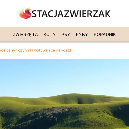
ZWIERZĘTA
KOTY
PSY
RYBY
PORADNIK
wdź ceny i czynniki wpływające na koszt