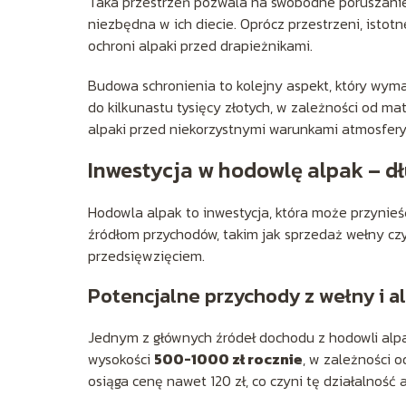
Taka przestrzeń pozwala na swobodne poruszanie s
niezbędna w ich diecie. Oprócz przestrzeni, isto
ochroni alpaki przed drapieżnikami.
Budowa schronienia to kolejny aspekt, który wyma
do kilkunastu tysięcy złotych, w zależności od mate
alpaki przed niekorzystnymi warunkami atmosfer
Inwestycja w hodowlę alpak – d
Hodowla alpak to inwestycja, która może przynieś
źródłom przychodów, takim jak sprzedaż wełny c
przedsięwzięciem.
Potencjalne przychody z wełny i a
Jednym z głównych źródeł dochodu z hodowli alpa
wysokości
500-1000 zł rocznie
, w zależności o
osiąga cenę nawet 120 zł, co czyni tę działalność 