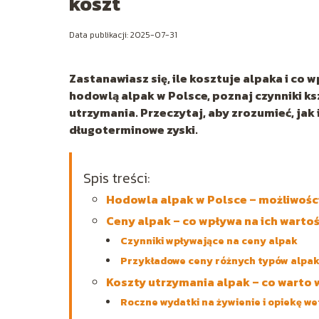
koszt
Data publikacji: 2025-07-31
Zastanawiasz się, ile kosztuje alpaka i co 
hodowlą alpak w Polsce, poznaj czynniki ksz
utrzymania. Przeczytaj, aby zrozumieć, jak
długoterminowe zyski.
Spis treści:
Hodowla alpak w Polsce – możliwośc
Ceny alpak – co wpływa na ich warto
Czynniki wpływające na ceny alpak
Przykładowe ceny różnych typów alpa
Koszty utrzymania alpak – co warto 
Roczne wydatki na żywienie i opiekę w