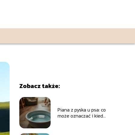
Zobacz także:
Piana z pyska u psa: co
może oznaczać i kiedy
udać się do
weterynarza?