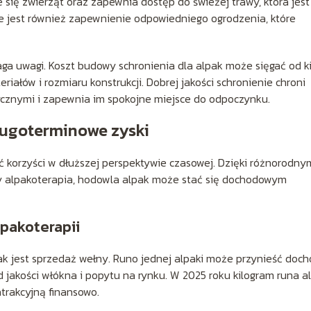
ię zwierząt oraz zapewnia dostęp do świeżej trawy, która jest
tne jest również zapewnienie odpowiedniego ogrodzenia, które
ga uwagi. Koszt budowy schronienia dla alpak może sięgać od k
riałów i rozmiaru konstrukcji. Dobrej jakości schronienie chroni
ycznymi i zapewnia im spokojne miejsce do odpoczynku.
ługoterminowe zyski
ć korzyści w dłuższej perspektywie czasowej. Dzięki różnorodny
zy alpakoterapia, hodowla alpak może stać się dochodowym
lpakoterapii
k jest sprzedaż wełny. Runo jednej alpaki może przynieść doc
d jakości włókna i popytu na rynku. W 2025 roku kilogram runa a
atrakcyjną finansowo.