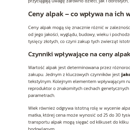
przyciągają uwagę zarówno dzieci, jak i dorosłych,
Ceny alpak – co wpływa na ich 
Ceny alpak mogą się znacznie różnić w zależności
od jego jakości, wyglądu, budowy, wieku i pochodze
tysięcy złotych, co czyni zakup tych zwierząt isto
Czynniki wpływające na ceny alpa
Wartość alpak jest determinowana przez różnoro
zakupu. Jednym z kluczowych czynników jest
jak
tekstylnym. Kolejnym elementem wpływającym na 
reproduktor o znakomitych cechach genetycznych
parametrach.
Wiek również odgrywa istotną rolę w wycenie alp
matka, której cena może wynosić od 25 do 30 tysi
transportu alpak mogą sięgać od kilkuset do kilk
hodowlanym.