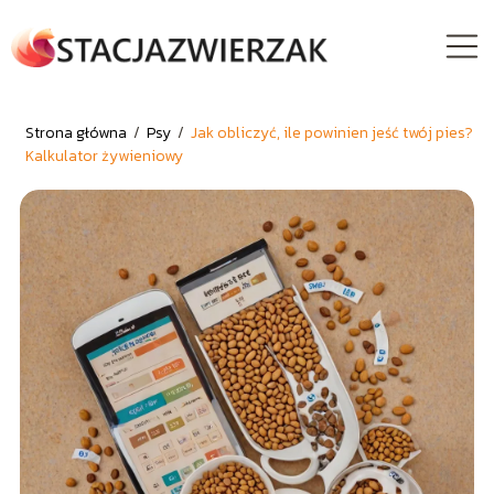
Strona główna
/
Psy
/
Jak obliczyć, ile powinien jeść twój pies?
Kalkulator żywieniowy