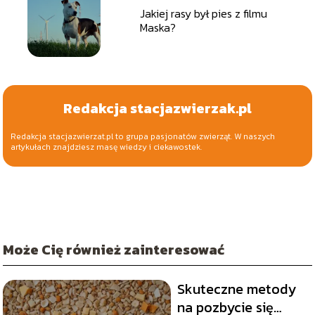
Jakiej rasy był pies z filmu
Maska?
Redakcja stacjazwierzak.pl
Redakcja stacjazwierzat.pl to grupa pasjonatów zwierząt. W naszych
artykułach znajdziesz masę wiedzy i ciekawostek.
Może Cię również zainteresować
Skuteczne metody
na pozbycie się