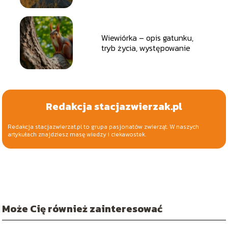
Wiewiórka – opis gatunku,
tryb życia, występowanie
Redakcja stacjazwierzak.pl
Redakcja stacjazwierzat.pl to grupa pasjonatów zwierząt. W naszych
artykułach znajdziesz masę wiedzy i ciekawostek.
Może Cię również zainteresować