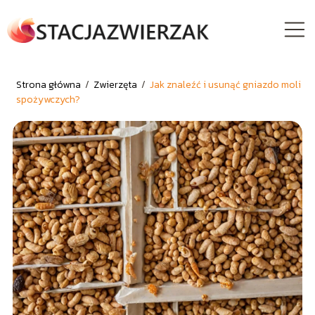
Strona główna
/
Zwierzęta
/
Jak znaleźć i usunąć gniazdo moli
spożywczych?