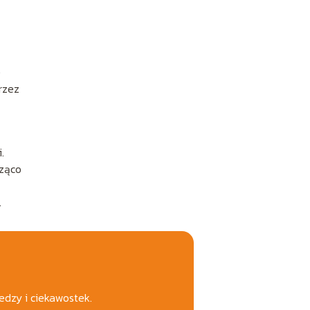
e
rzez
.
cząco
.
edzy i ciekawostek.