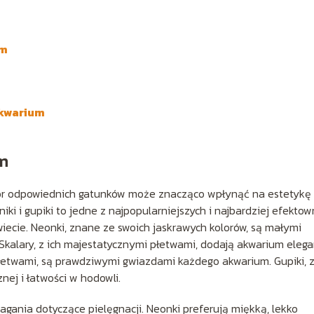
um
akwarium
um
ór odpowiednich gatunków może znacząco wpłynąć na estetykę 
iki i gupiki to jedne z najpopularniejszych i najbardziej efekto
iecie. Neonki, znane ze swoich jaskrawych kolorów, są małymi
 Skalary, z ich majestatycznymi płetwami, dodają akwarium elegan
płetwami, są prawdziwymi gwiazdami każdego akwarium. Gupiki, 
nej i łatwości w hodowli.
gania dotyczące pielęgnacji. Neonki preferują miękką, lekko