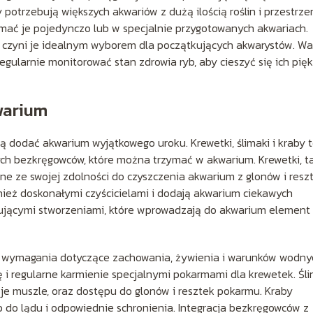
 potrzebują większych akwariów z dużą ilością roślin i przestrze
rzymać je pojedynczo lub w specjalnie przygotowanych akwariach.
co czyni je idealnym wyborem dla początkujących akwarystów. W
egularnie monitorować stan zdrowia ryb, aby cieszyć się ich pi
warium
ą dodać akwarium wyjątkowego uroku. Krewetki, ślimaki i kraby 
cych bezkręgowców, które można trzymać w akwarium. Krewetki, t
ane ze swojej zdolności do czyszczenia akwarium z glonów i resz
ównież doskonałymi czyścicielami i dodają akwarium ciekawych
ynującymi stworzeniami, które wprowadzają do akwarium element
 wymagania dotyczące zachowania, żywienia i warunków wodny
ę i regularne karmienie specjalnymi pokarmami dla krewetek. Śli
e muszle, oraz dostępu do glonów i resztek pokarmu. Kraby
 do lądu i odpowiednie schronienia. Integracja bezkręgowców z