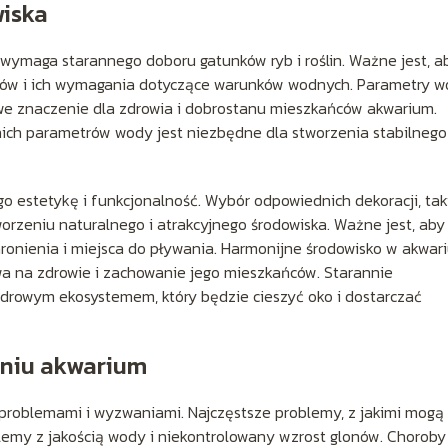
iska
ymaga starannego doboru gatunków ryb i roślin. Ważne jest, a
ków i ich wymagania dotyczące warunków wodnych. Parametry w
owe znaczenie dla zdrowia i dobrostanu mieszkańców akwarium.
ch parametrów wody jest niezbędne dla stworzenia stabilnego 
 estetykę i funkcjonalność. Wybór odpowiednich dekoracji, tak
worzeniu naturalnego i atrakcyjnego środowiska. Ważne jest, aby
onienia i miejsca do pływania. Harmonijne środowisko w akwar
wa na zdrowie i zachowanie jego mieszkańców. Starannie
drowym ekosystemem, który będzie cieszyć oko i dostarczać
aniu akwarium
roblemami i wyzwaniami. Najczęstsze problemy, z jakimi mogą 
blemy z jakością wody i niekontrolowany wzrost glonów. Choroby