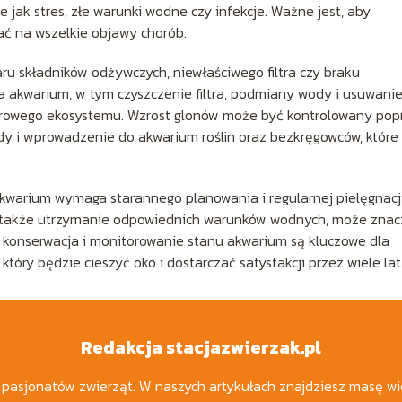
jak stres, złe warunki wodne czy infekcje. Ważne jest, aby
ać na wszelkie objawy chorób.
u składników odżywczych, niewłaściwego filtra czy braku
 akwarium, w tym czyszczenie filtra, podmiany wody i usuwani
zdrowego ekosystemu. Wzrost glonów może być kontrolowany pop
y i wprowadzenie do akwarium roślin oraz bezkręgowców, które
warium wymaga starannego planowania i regularnej pielęgnacji
 a także utrzymanie odpowiednich warunków wodnych, może zna
 konserwacja i monitorowanie stanu akwarium są kluczowe dla
óry będzie cieszyć oko i dostarczać satysfakcji przez wiele lat
Redakcja stacjazwierzak.pl
a pasjonatów zwierząt. W naszych artykułach znajdziesz masę wi