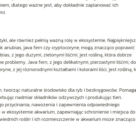
em, dlatego ważne jest, aby dokładnie zaplanować ich
mi.
yki, ale również pełnią ważną rolę w ekosystemie. Najpiękniejsz
jak anubias, java fern czy cryptocoryne, mogą znacząco poprawić
s, z jego dużymi, zielonymi liśćmi, jest rośliną, która dobrze
e problemy. Java fern, z jego delikatnymi, pierzastymi liśćmi, d
ne, z jej różnorodnymi kształtami i kolorami liści, jest rośliną, 
, tworząc naturalne środowisko dla ryb i bezkręgowców. Pomaga
bując nadmiar składników odżywczych i produkując tlen.
go przycinania, nawożenia i zapewnienia odpowiedniego
ę w ekosystemie akwarium, zapewniając schronienie i miejsca do
iednich roślin i ich rozmieszczenie w akwarium może znacząco