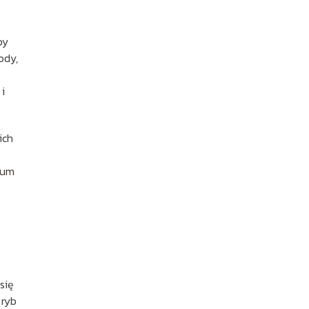
by
ody,
i
ich
ium
się
 ryb