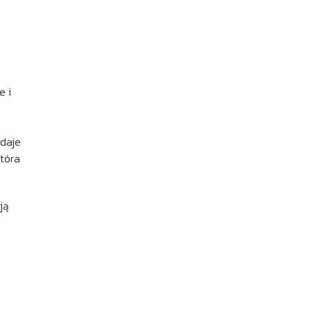
e i
odaje
która
ją