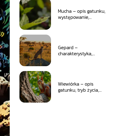
Mucha – opis gatunku,
występowanie,
ciekawostki
Gepard –
charakterystyka,
zasięg występowania,
życie społeczne
Wiewiórka – opis
gatunku, tryb życia,
występowanie