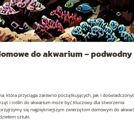
a domowe do akwarium – podwodny
a, która przyciąga zarówno początkujących, jak i doświadczony
ząt i roślin do akwarium może być kluczowy dla stworzenia
 przyjrzymy się najpiękniejszym zwierzętom domowym do akwar
ziełem sztuki.