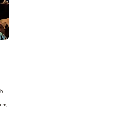
ch
ium,