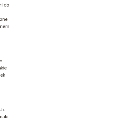
ni do
ażne
ęknem
to
akie
tek
ch.
maki