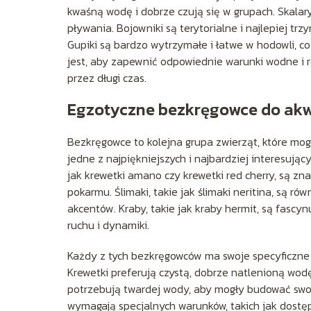
kwaśną wodę i dobrze czują się w grupach. Skalary
pływania. Bojowniki są terytorialne i najlepiej t
Gupiki są bardzo wytrzymałe i łatwe w hodowli, 
jest, aby zapewnić odpowiednie warunki wodne i r
przez długi czas.
Egzotyczne bezkręgowce do ak
Bezkręgowce to kolejna grupa zwierząt, które mog
jedne z najpiękniejszych i najbardziej interesują
jak krewetki amano czy krewetki red cherry, są zn
pokarmu. Ślimaki, takie jak ślimaki neritina, są r
akcentów. Kraby, takie jak kraby hermit, są fasc
ruchu i dynamiki.
Każdy z tych bezkręgowców ma swoje specyficzne
Krewetki preferują czystą, dobrze natlenioną wod
potrzebują twardej wody, aby mogły budować swoj
wymagają specjalnych warunków, takich jak dostęp