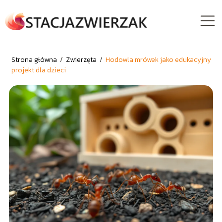
Strona główna
/
Zwierzęta
/
Hodowla mrówek jako edukacyjny
projekt dla dzieci