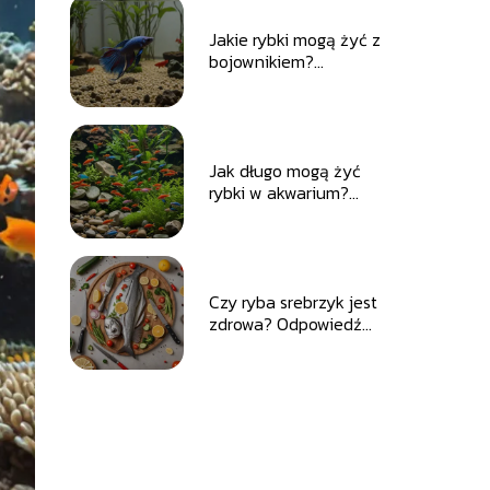
Jakie rybki mogą żyć z
bojownikiem?
Przewodnik po
odpowiednich
gatunkach
Jak długo mogą żyć
rybki w akwarium?
Zadbaj o ich zdrowie i
długowieczność
Czy ryba srebrzyk jest
zdrowa? Odpowiedź
na nurtujące pytania