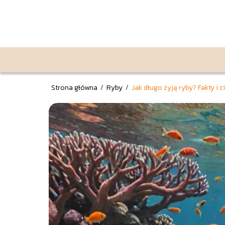
Strona główna
/
Ryby
/
Jak długo żyją ryby? Fakty i c