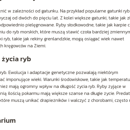
żnić w zależności od gatunku. Na przykład popularne gatunki ryb
yczaj od dwóch do pięciu lat. Z kolei większe gatunki, takie jak z
 odpowiednio pielęgnowane. Ryby słodkowodne, takie jak karpie 
u do ryb morskich, które muszą stawić czoła bardziej zmienny
 ryb, takie jak rekiny grenlandzkie, mogą osiągać wiek nawet
cych kręgowców na Ziemi.
 życia ryb
ryb. Ewolucja i adaptacje genetyczne pozwalają niektórym
ać imponujące wieki. Warunki środowiskowe, takie jak temperat
nież mają ogromny wpływ na długość życia ryb. Ryby żyjące w
ią ilością pokarmu mają większe szanse na długie życie. Predat
 które muszą unikać drapieżników i walczyć z chorobami, często
arium