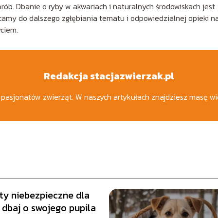
orób. Dbanie o ryby w akwariach i naturalnych środowiskach jest
ęcamy do dalszego zgłębiania tematu i odpowiedzialnej opieki n
yciem.
Redakcja stacjazwierzak.pl
a pasjonatów zwierząt. W naszych artykułach znajdziesz masę wi
ty niebezpieczne dla
 dbaj o swojego pupila