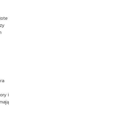
łote
czy
m
ura
ory i
 mają