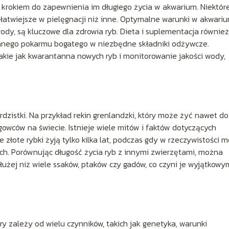
krokiem do zapewnienia im długiego życia w akwarium. Niektór
 łatwiejsze w pielęgnacji niż inne. Optymalne warunki w akwariu
wody, są kluczowe dla zdrowia ryb. Dieta i suplementacja również
wanego pokarmu bogatego w niezbędne składniki odżywcze.
 takie jak kwarantanna nowych ryb i monitorowanie jakości wody,
b
dzistki. Na przykład rekin grenlandzki, który może żyć nawet do
ęgowców na świecie. Istnieje wiele mitów i faktów dotyczących
że złote rybki żyją tylko kilka lat, podczas gdy w rzeczywistości 
h. Porównując długość życia ryb z innymi zwierzętami, można
łużej niż wiele ssaków, ptaków czy gadów, co czyni je wyjątkowy
y zależy od wielu czynników, takich jak genetyka, warunki