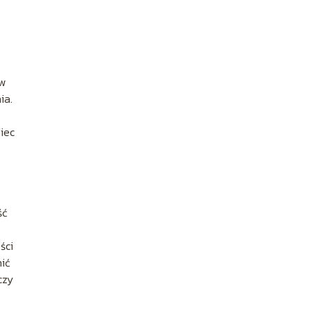
 w
ia.
iec
ść
ści
ić
czy