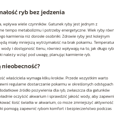
ałość ryb bez jedzenia
ia, wpływa wiele czynników. Gatunek ryby jest jednym z
żne tempo metabolizmu i potrzeby energetyczne. Wiek ryby rów
o karmienia niż dorosłe osobniki. Zdrowie ryby jest kolejnym
 będą miały mniejszą wytrzymałość na brak pokarmu. Temperatu
ć wody i dostępność tlenu, również wpływają na to, jak długo ryb
ki należy wziąć pod uwagę, planując karmienie ryb.
ą nieobecność?
ość właściciela wymaga kilku kroków. Przede wszystkim warto
ewni regularne dostarczanie pokarmu w określonych odstępach
dodatkowe źródło pożywienia dla ryb, zwłaszcza dla gatunków
kładnie oczyścić akwarium i sprawdzić jakość wody, aby zapewn
ukować ilość światła w akwarium, co może zmniejszyć aktywność
roki pomogą zapewnić rybom komfort i bezpieczeństwo podczas