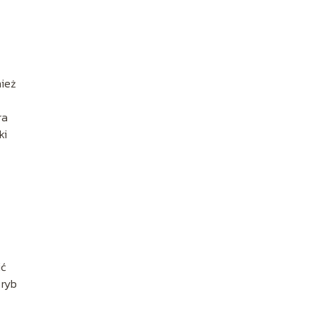
nież
ra
ki
ić
 ryb