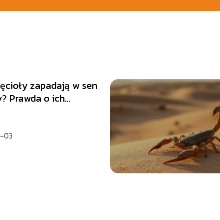
ięcioły zapadają w sen
? Prawda o ich
m życiu
-03