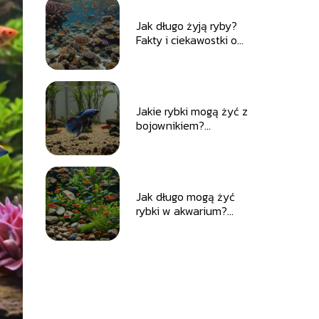
Jak długo żyją ryby?
Fakty i ciekawostki o
długości życia
Jakie rybki mogą żyć z
bojownikiem?
Przewodnik po
odpowiednich
gatunkach
Jak długo mogą żyć
rybki w akwarium?
Zadbaj o ich zdrowie i
długowieczność