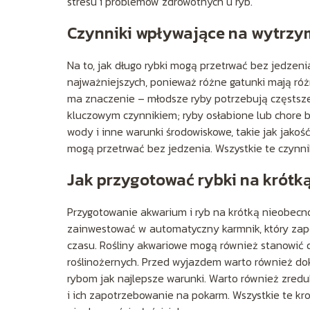
stresu i problemów zdrowotnych u ryb.
Czynniki wpływające na wytrzym
Na to, jak długo rybki mogą przetrwać bez jedzen
najważniejszych, ponieważ różne gatunki mają ró
ma znaczenie – młodsze ryby potrzebują częstszeg
kluczowym czynnikiem; ryby osłabione lub chore
wody i inne warunki środowiskowe, takie jak jakoś
mogą przetrwać bez jedzenia. Wszystkie te czynni
Jak przygotować rybki na krótk
Przygotowanie akwarium i ryb na krótką nieobecn
zainwestować w automatyczny karmnik, który zap
czasu. Rośliny akwariowe mogą również stanowić 
roślinożernych. Przed wyjazdem warto również do
rybom jak najlepsze warunki. Warto również zred
i ich zapotrzebowanie na pokarm. Wszystkie te k