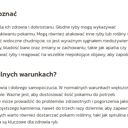
poznać
la ich zdrowia i dobrostanu. Głodne ryby mogą wykazywać
kiwaniu pokarmu. Mogą również atakować inne ryby lub rośliny
 widoczne chudnięcie, co jest wyraźnym sygnałem niedożywien
, bladość barw oraz zmiany w zachowaniu, takie jak apatia czy
ować ryby i reagować na wszelkie niepokojące objawy, aby zapob
alnych warunkach?
drowia i dobrego samopoczucia. W normalnych warunkach większo
nie. Ważne jest, aby dostosować ilość pokarmu do potrzeb
re może prowadzić do problemów zdrowotnych i pogorszenia jako
stszego karmienia, nawet do trzech razy dziennie, aby zapewn
ych warto również dostarczać pokarm roślinny, taki jak spirulina 
 są kluczowe dla zdrowia ryb.