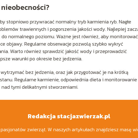
j nieobecności?
aby stopniowo przywracać normalny tryb karmienia ryb. Nagłe
oblemów trawiennych i pogorszenia jakości wody. Najlepiej zacz
je do normalnego poziomu. Ważne jest również, aby monitorować
jące objawy. Regularne obserwacje pozwolą szybko wykryć
nia. Warto również sprawdzić jakość wody i przeprowadzić
psze warunki po okresie bez jedzenia.
 wytrzymać bez jedzenia, oraz jak przygotować je na krótką
rostanu. Regularne karmienie, odpowiednia dieta i monitorowanie
 nad tymi delikatnymi stworzeniami.
Redakcja stacjazwierzak.pl
a pasjonatów zwierząt. W naszych artykułach znajdziesz masę wi